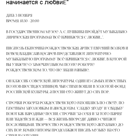
начинается с любви…"
Дата: 3 ноября
Время: 18:30 - 20:00
В Государственном музее А. С. Пушкина пройдёт музыкально-
лирическая программа "Всё начинается с любви…".
Писатель Екатерина Рождественская, артист Евгений Волков и
певец Владислав Косарев представляют литературно-
музыкальную программу "Всё начинается с любви", в которой
вы узнаете о замечательном поэте Роберте
Рождественском то, что не знали раньше.
Он классик советской литературы, один из самых известных
поэтов-шестидесятников, чьи стихи вошли в золотой фонд
российской культуры, а песни его живут до сих пор.
Cтрочки Роберта Рождественского разошлись по свету, по
газетным заголовкам и анекдотам. "Сладку ягоду" и "Свадьбу"
поют как народные песни, строчки "за себя и за того парня"
или "надейся и жди — вся жизнь впереди" давно считают
пословицами. Творчество Рождественского актуально до
сих пор, композиторы продолжают писать музыку на его
стихи и сегодня.