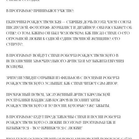
В программе принимают участие:
Екатерина Рождественская — старшая дочь поэта, член Союза
писателей, фотограф, журналист и дизайнер. Она расскажет об
отце, о том, каким он был человеком, как писал стихи, о его
огромной любви к одной единственной женщине, его
супруге.
В программу войдут стихи Роберта Рождественского в
исполнении замечательного артиста и музыканта Евгения
Волкова.
Зрители увидят отрывки из фильмов с песнями Роберта
Рождественского, услышат, как стихи читает сам автор.
Прекрасный певец, заслуженный артист Карельской
республики Владислав Косарев исполнит хиты
Рождественского и те песни, которые уже забыты.
В программе будут представлены стихи и песни Роберта
Рождественского о любви. Поэтому программа так и
называется – "Все начинается с любви!"