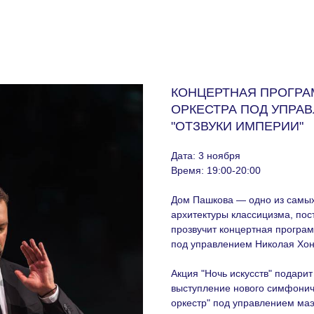
КОНЦЕРТНАЯ ПРОГРА
ОРКЕСТРА ПОД УПРА
"ОТЗВУКИ ИМПЕРИИ"
Дата: 3 ноября
Время: 19:00-20:00
Дом Пашкова — одно из самых
архитектуры классицизма, пос
прозвучит концертная програм
под управлением Николая Хон
Акция "Ночь искусств" подари
выступление нового симфонич
оркестр" под управлением маэ