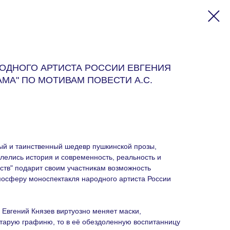
ОДНОГО АРТИСТА РОССИИ ЕВГЕНИЯ
АМА" ПО МОТИВАМ ПОВЕСТИ А.С.
ый и таинственный шедевр пушкинской прозы,
плелись история и современность, реальность и
сств" подарит своим участникам возможность
мосферу моноспектакля народного артиста России
Евгений Князев виртуозно меняет маски,
старую графиню, то в её обездоленную воспитанницу