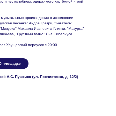
тью и честолюбием, одержимого картёжной игрой
е музыкальные произведения в исполнении
узская песенка" Андре Гретри, "Багатель"
"Мазурка" Михаила Ивановича Глинки, "Мазурка"
ябьева, "Грустный вальс" Яна Сибелиуса.
рез Хрущевский переулок с 20:00.
О площадке
й А.С. Пушкина (ул. Пречистенка, д. 12/2)