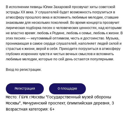
В исполнении певицы Юлии Захаровой прозвучат хиты советской
эстрады XX века. У слушателей будет возможность погрузиться в
атмосферу прошлого века и вспомнить любимые мелодии, ставшие
знаковыми для нескольких поколений. Во время концерта прозвучит
лирическая подборка песен о человеческих ценностях, над которыми
не властно время: любовь к Родине, любовь к семье, любовь к жизни. В
этих песнях — неутомимый оптимизм, честь и достоинство. Музыка,
проникающая в самое сердце слушателей, наполняет людей силой и
страстью к жизни, верой в себя. Приходите погрузиться в атмосферу
глубоких искренних чувств и чистых вечных смыслов и вспомнить
любимые мелодии, которые по сей день остаются популярными.
Вход по регистрации.
Регистрация
О площадке
Место: ГБУК г.Москвы "Государственный музей обороны
Москвы", Мичуринский проспект, Олимпийская деревня, 3
Возрастная категория: 6+